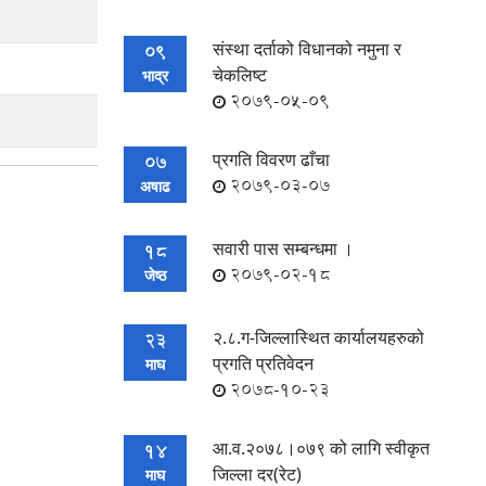
संस्था दर्ताको विधानको नमुना र
09
चेकलिष्ट
भाद्र
2079-05-09
प्रगति विवरण ढाँचा
07
2079-03-07
अषाढ
सवारी पास सम्बन्धमा ।
18
2079-02-18
जेष्ठ
२.८.ग-जिल्लास्थित कार्यालयहरुको
23
प्रगति प्रतिवेदन
माघ
2078-10-23
आ.व.२०७८।०७९ को लागि स्वीकृत
14
जिल्ला दर(रेट)
माघ