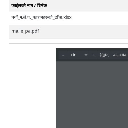
फाईलको नाम / शिर्षक
नयाँ_म.ले.प._फारामहरुको_ढाँचा.xlsx
ma.le_pa.pdf