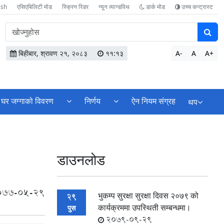
ish
एसिएबिलिटी मोड
स्क्रिन रिडर
न्यून व्यान्डविथ
डार्क मोड
उच्च कन्ट्रास्ट
वेबसाइटमा
सामग्री
खोज्नुहोस
बिहीबार, श्रावण २१, २०८३
११:१३
A-
A
A+
घर जग्गाको विवरण
निर्णय
ऐन नियम संग्रह
थप
डाउनलोड
077-05-29
भुकम्प सुरक्षा सुरक्षा दिवस २०७९ को
29
कार्यक्रममा उपस्थिती सम्बन्धमा।
पुस
2079-09-29