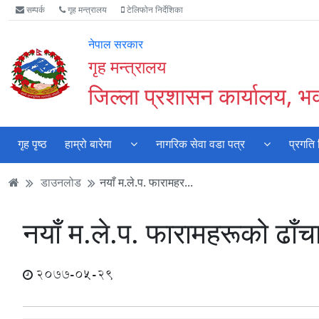
Accessibility
मुख्य
मुख्य
वेबसाइट
सम्पर्क
गृह मन्त्रालय
टेलिफोन निर्देशिका
Mode
सामाग्री
नेभिगेसन
खोजमा
सुरु
पढ्नुहाेस्
पढ्नुहाेस्
जानुहोस्
नेपाल सरकार
गर्नुहोस्
गृह मन्त्रालय
जिल्ला प्रशासन कार्यालय, भक
गृह पृष्ठ
हाम्रो बारेमा
नागरिक सेवा वडा पत्र
प्रगति
डाउनलोड
नयाँ म.ले.प. फारामहर...
नयाँ म.ले.प. फारामहरूको ढाँच
2077-05-29