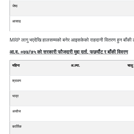
जेष्ठ
आसाढ
MRP लागु भएदेखि हालसम्मको बनेर आइसकेको राहदानी वितरण हुन बाँकी
आ.व. ०७४/७५ को सरकारी फौजदारी मुद्दा दर्ता
,
फछर्यौट र बाँकी विवरण
महिना
अ.ल्या.
चालु 
श्रावण
भाद्र
असोज
कार्तिक