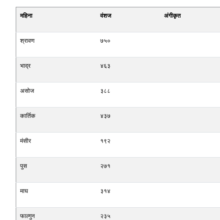
महिना
वंशज
अंगीकृत
श्रावण
७५०
भाद्र
४६३
असोज
३८८
कार्तिक
४३७
मंसीर
१९२
पुस
२७१
माघ
३१४
फाल्गुन
२३५