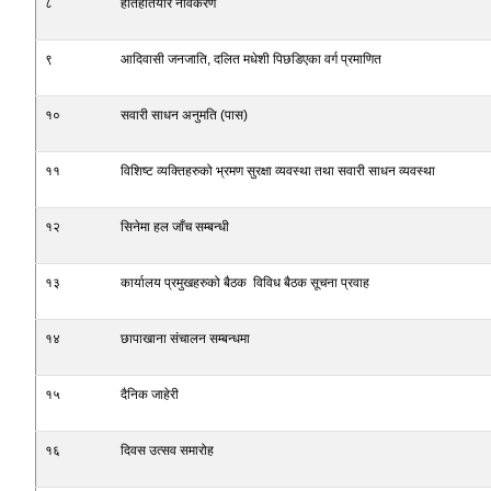
८
हातहतियार नविकरण
९
आदिवासी जनजाति, दलित मधेशी पिछडिएका वर्ग प्रमाणित
१०
सवारी साधन अनुमति (पास)
११
विशिष्ट व्यक्तिहरुको भ्रमण सुरक्षा व्यवस्था तथा सवारी साधन व्यवस्था
१२
सिनेमा हल जाँच सम्बन्धी
१३
कार्यालय प्रमुखहरुको बैठक विविध बैठक सूचना प्रवाह
१४
छापाखाना संचालन सम्बन्धमा
१५
दैनिक जाहेरी
१६
दिवस उत्सव समारोह