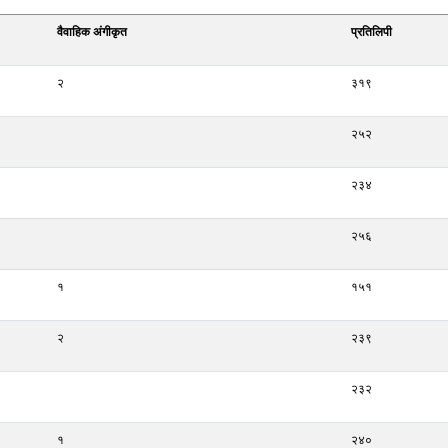
वैवाहिक अंगीकृत
प्रतिलिपी
२
३१९
२५२
२३४
२५६
१
१५१
२
२३९
२३२
१
२४०