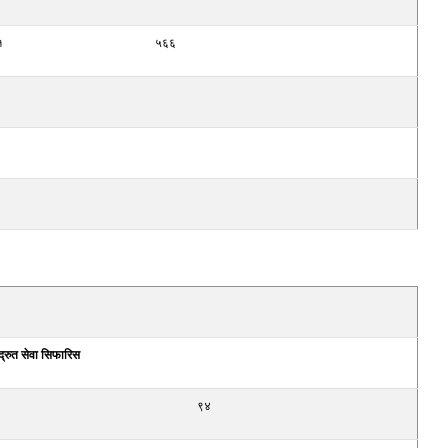
१
५६६
द्रुत सेवा सिफारिस
९४