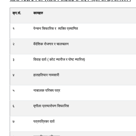
क्र‍.सं‍.
कामहरु
१
पेन्सन सिफारिस र व्यक्ति प्रमाणित
२
वैदेशिक रोजगार र चालचलन
३
विवाह दर्ता ( कोट म्यारीज र पोष्ट म्यारिज)
४
हातहतियार नामसारी
५
नाबालक परिचय पत्र
६
मृगौला प्रत्यारोपण सिफारिस
७
पत्रपत्रिका दर्ता