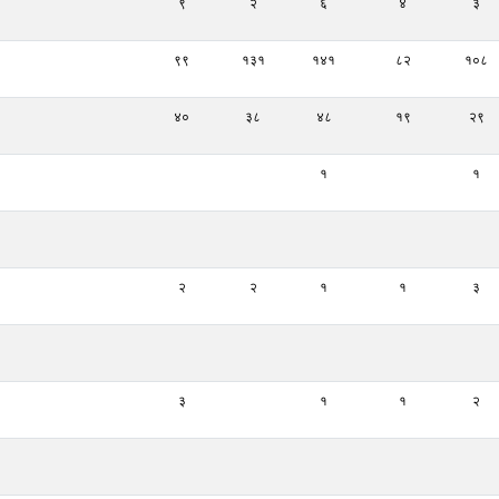
९
२
६
४
३
९९
१३१
१४१
८२
१०८
४०
३८
४८
१९
२९
१
१
२
२
१
१
३
३
१
१
२