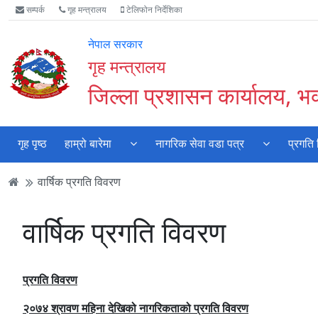
Accessibility
मुख्य
मुख्य
वेबसाइट
सम्पर्क
गृह मन्त्रालय
टेलिफोन निर्देशिका
Mode
सामाग्री
नेभिगेसन
खोजमा
सुरु
पढ्नुहाेस्
पढ्नुहाेस्
जानुहोस्
नेपाल सरकार
गर्नुहोस्
गृह मन्त्रालय
जिल्ला प्रशासन कार्यालय, भक
गृह पृष्ठ
हाम्रो बारेमा
नागरिक सेवा वडा पत्र
प्रगति
वार्षिक प्रगति विवरण
वार्षिक प्रगति विवरण
प्रगति विवरण
२०७४ श्रावण महिना देखिको नागरिकताको प्रगति विवरण