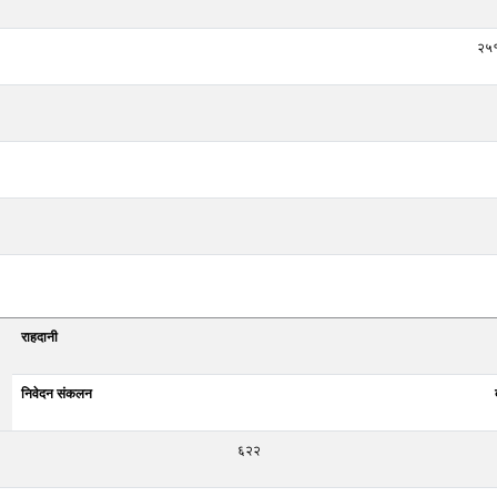
२५
राहदानी
निवेदन संकलन
६२२