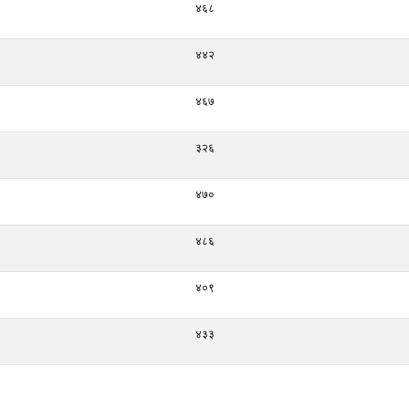
४६८
४४२
४६७
३२६
४७०
४८६
४०९
४३३