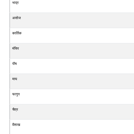
भाद्र
असोज
कार्तिक
मंसिर
पौष
माघ
फागुन
चैत्र
वैशाख