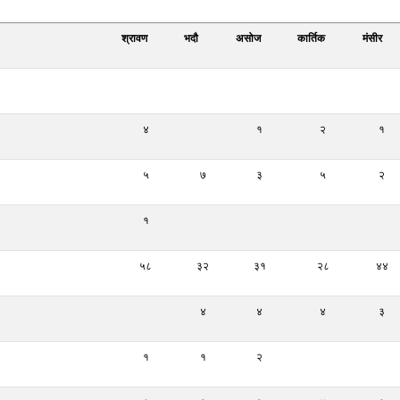
श्रावण
भदौ
असोज
कार्तिक
मंसीर
४
१
२
१
५
७
३
५
२
१
५८
३२
३१
२८
४४
४
४
४
३
१
१
२