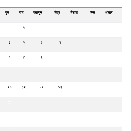
पुस
माघ
फाल्गुन
चैत्र
बैशाख
जेष्ठ
असार
१
३
२
३
२
२
४
६
२०
३२
४२
४२
४