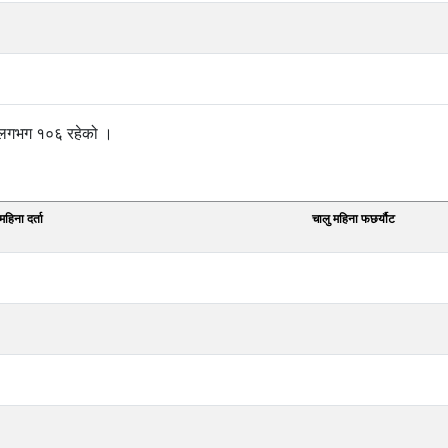
 लगभग १०६ रहेको ।
महिना दर्ता
चालु महिना फछर्यौट