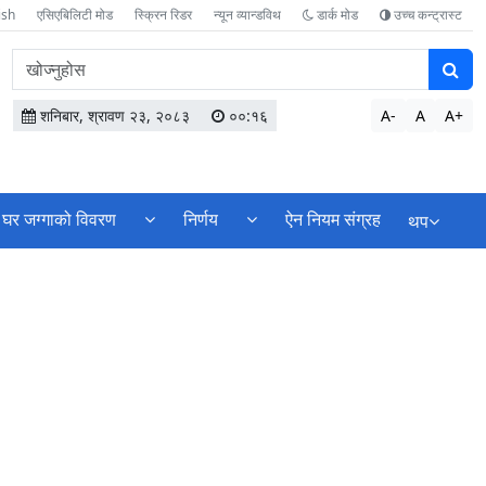
ish
एसिएबिलिटी मोड
स्क्रिन रिडर
न्यून व्यान्डविथ
डार्क मोड
उच्च कन्ट्रास्ट
वेबसाइटमा
सामग्री
खोज्नुहोस
शनिबार, श्रावण २३, २०८३
००:१६
A-
A
A+
घर जग्गाको विवरण
निर्णय
ऐन नियम संग्रह
थप