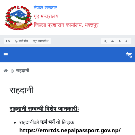
Accessibility
मुख्य
मुख्य
वेबसाइट
नेपाल सरकार
Mode
सामाग्री
नेभिगेसन
खोजमा
गृह मन्त्रालय
सुरु
पढ्नुहाेस्
पढ्नुहाेस्
जानुहोस्
जिल्ला प्रशासन कार्यालय, भक्तपुर
गर्नुहोस्
EN
डार्क मोड
न्यून व्यान्डविथ
A-
A
A+
मेनु
राहदानी
राहदानी
राहदानी सम्बन्धी विशेष जानकारीः
राहदानीको
फर्म भर्न
यो लिङ्क
https://emrtds.nepalpassport.gov.np/