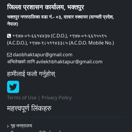
जिल्ला प्रशासन कार्यालय, भक्तपुर
भक्तपुर नगरपालिका वडा नं.- ०३, दरवार स्क्वायर (वाग्मती प्रदेश,
नेपाल)
+९७७-०१-६६१४४३७ (C.D.O.), +९७७-०१-६६१५५९५
(A.C.D.O.), +९७७-९८५११४३३८५ (A.C.D.O. Mobile No.)
daobhaktapur@gmail.com
अभिलेखको लागि avilekhbhaktapur@gmail.com
हामीलाई फलो गर्नुहोस्
Terms of Use
|
Privacy Policy
महत्त्वपूर्ण लिंकहरु
गृह मन्त्रालय