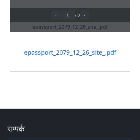
epassport_2079_12_26_site_.pdf
सम्पर्क