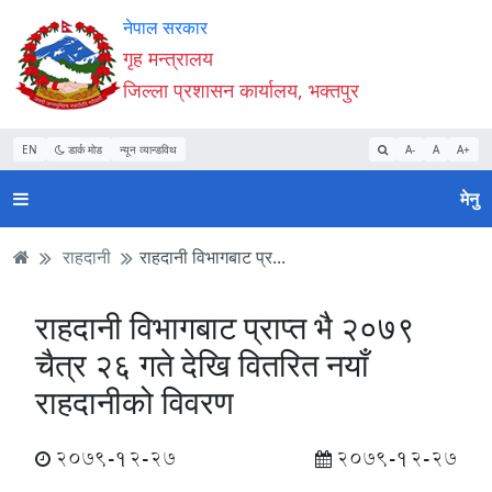
Accessibility
मुख्य
मुख्य
वेबसाइट
नेपाल सरकार
Mode
सामाग्री
नेभिगेसन
खोजमा
गृह मन्त्रालय
सुरु
पढ्नुहाेस्
पढ्नुहाेस्
जानुहोस्
जिल्ला प्रशासन कार्यालय, भक्तपुर
गर्नुहोस्
EN
डार्क मोड
न्यून व्यान्डविथ
A-
A
A+
मेनु
राहदानी
राहदानी विभागबाट प्र...
राहदानी विभागबाट प्राप्त भै २०७९
चैत्र २६ गते देखि वितरित नयाँ
राहदानीको विवरण
2079-12-27
2079-12-27