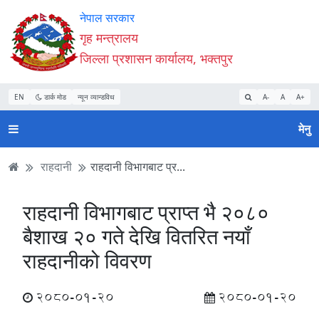
Accessibility
मुख्य
मुख्य
वेबसाइट
नेपाल सरकार
Mode
सामाग्री
नेभिगेसन
खोजमा
गृह मन्त्रालय
सुरु
पढ्नुहाेस्
पढ्नुहाेस्
जानुहोस्
जिल्ला प्रशासन कार्यालय, भक्तपुर
गर्नुहोस्
EN
डार्क मोड
न्यून व्यान्डविथ
A-
A
A+
मेनु
राहदानी
राहदानी विभागबाट प्र...
राहदानी विभागबाट प्राप्त भै २०८०
बैशाख २० गते देखि वितरित नयाँ
राहदानीको विवरण
2080-01-20
2080-01-20