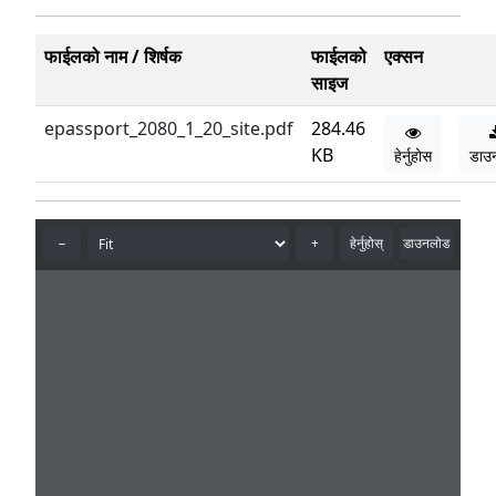
फाईलको नाम / शिर्षक
फाईलको
एक्सन
साइज
epassport_2080_1_20_site.pdf
284.46
KB
हेर्नुहोस
डाउ