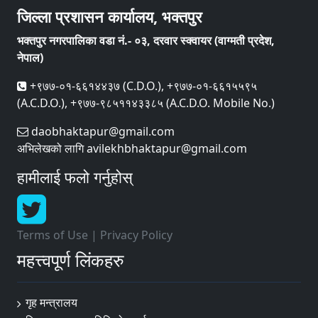
जिल्ला प्रशासन कार्यालय, भक्तपुर
भक्तपुर नगरपालिका वडा नं.- ०३, दरवार स्क्वायर (वाग्मती प्रदेश,
नेपाल)
+९७७-०१-६६१४४३७ (C.D.O.), +९७७-०१-६६१५५९५
(A.C.D.O.), +९७७-९८५११४३३८५ (A.C.D.O. Mobile No.)
daobhaktapur@gmail.com
अभिलेखको लागि avilekhbhaktapur@gmail.com
हामीलाई फलो गर्नुहोस्
Terms of Use
|
Privacy Policy
महत्त्वपूर्ण लिंकहरु
गृह मन्त्रालय