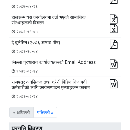
२०७७-०४-२६
हालसम्म यस कार्यालयमा दर्ता भएको सामाजिक
संस्थाहरूको विवरण ।
२०७६-११-०५
ई-वुलेटिन (२०७६ आषाढ-पौष)
२०७६-१०-०४
जिल्ला प्रशासन कार्यालयहरूको Email Address
२०७६-०८-२४
राजपत्र अनङ्कित तथा श्रेणी विहिन निजामती
कर्मचारीको लागि कार्यसम्पादन मूल्याङ्कन फाराम
२०७६-०८-२४
« अघिल्लो
पछिल्लो »
प्रगति विवरण