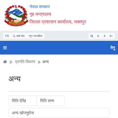
Accessibility
मुख्य
मुख्य
वेबसाइट
नेपाल सरकार
Mode
सामाग्री
नेभिगेसन
खोजमा
गृह मन्त्रालय
सुरु
पढ्नुहाेस्
पढ्नुहाेस्
जानुहोस्
जिल्ला प्रशासन कार्यालय, भक्तपुर
गर्नुहोस्
EN
डार्क मोड
न्यून व्यान्डविथ
A-
A
A+
मेनु
प्रगति विवरण
अन्य
अन्य