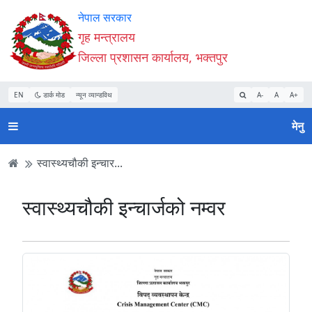
Accessibility
मुख्य
मुख्य
वेबसाइट
नेपाल सरकार
Mode
सामाग्री
नेभिगेसन
खोजमा
गृह मन्त्रालय
सुरु
पढ्नुहाेस्
पढ्नुहाेस्
जानुहोस्
जिल्ला प्रशासन कार्यालय, भक्तपुर
गर्नुहोस्
EN
डार्क मोड
न्यून व्यान्डविथ
A-
A
A+
मेनु
स्वास्थ्यचौकी इन्चार...
स्वास्थ्यचौकी इन्चार्जको नम्वर