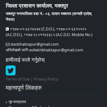
जिल्ला प्रशासन कार्यालय, भक्तपुर
भक्तपुर नगरपालिका वडा नं.- ०३, दरवार स्क्वायर (वाग्मती प्रदेश,
नेपाल)
+९७७-०१-६६१४४३७ (C.D.O.), +९७७-०१-६६१५५९५
(A.C.D.O.), +९७७-९८५११४३३८५ (A.C.D.O. Mobile No.)
daobhaktapur@gmail.com
अभिलेखको लागि avilekhbhaktapur@gmail.com
हामीलाई फलो गर्नुहोस्
Terms of Use
|
Privacy Policy
महत्त्वपूर्ण लिंकहरु
गृह मन्त्रालय