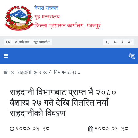
Accessibility
मुख्य
मुख्य
वेबसाइट
नेपाल सरकार
Mode
सामाग्री
नेभिगेसन
खोजमा
गृह मन्त्रालय
सुरु
पढ्नुहाेस्
पढ्नुहाेस्
जानुहोस्
जिल्ला प्रशासन कार्यालय, भक्तपुर
गर्नुहोस्
EN
डार्क मोड
न्यून व्यान्डविथ
A-
A
A+
मेनु
राहदानी
राहदानी विभागबाट प्र...
राहदानी विभागबाट प्राप्त भै २०८०
बैशाख २७ गते देखि वितरित नयाँ
राहदानीको विवरण
2080-01-28
2080-01-28