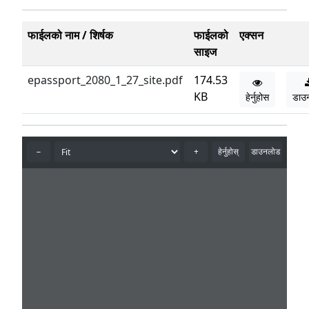
फाईलको नाम / शिर्षक
फाईलको
एक्सन
साइज
epassport_2080_1_27_site.pdf
174.53
KB
हेर्नुहोस
डाउ