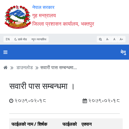
Accessibility
मुख्य
मुख्य
वेबसाइट
नेपाल सरकार
Mode
सामाग्री
नेभिगेसन
खोजमा
गृह मन्त्रालय
सुरु
पढ्नुहाेस्
पढ्नुहाेस्
जानुहोस्
जिल्ला प्रशासन कार्यालय, भक्तपुर
गर्नुहोस्
EN
डार्क मोड
न्यून व्यान्डविथ
A-
A
A+
मेनु
डाउनलोड
सवारी पास सम्बन्धमा...
सवारी पास सम्बन्धमा ।
2079-02-18
2079-02-18
फाईलको नाम / शिर्षक
फाईलको
एक्सन