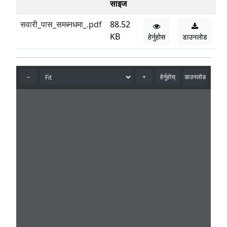
साइज
सवारी_पास_समब्नधमा_.pdf
88.52
KB
हेर्नुहोस
डाउनलोड