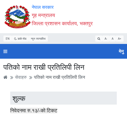
Accessibility
मुख्य
मुख्य
वेबसाइट
नेपाल सरकार
Mode
सामाग्री
नेभिगेसन
खोजमा
गृह मन्त्रालय
सुरु
पढ्नुहाेस्
पढ्नुहाेस्
जानुहोस्
जिल्ला प्रशासन कार्यालय, भक्तपुर
गर्नुहोस्
EN
डार्क मोड
न्यून व्यान्डविथ
A-
A
A+
मेनु
पतिको नाम राखी प्रतिलिपी लिन
सेवाहरु
पतिको नाम राखी प्रतिलिपी लिन
शुल्क
निवेदनमा रु.१३/-को टिकट