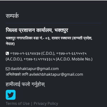
सम्पर्क
जिल्ला प्रशासन कार्यालय, भक्तपुर
भक्तपुर नगरपालिका वडा नं.- ०३, दरवार स्क्वायर (वाग्मती प्रदेश,
नेपाल)
+९७७-०१-६६१४४३७ (C.D.O.), +९७७-०१-६६१५५९५
(A.C.D.O.), +९७७-९८५११४३३८५ (A.C.D.O. Mobile No.)
daobhaktapur@gmail.com
अभिलेखको लागि avilekhbhaktapur@gmail.com
हामीलाई फलो गर्नुहोस्
Terms of Use
|
Privacy Policy