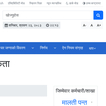
ish
एसिएबिलिटी मोड
स्क्रिन रिडर
न्यून व्यान्डविथ
डार्क मोड
उच्च कन्ट्रास्ट
वेबसाइटमा
सामग्री
खोज्नुहोस
शनिबार, श्रावण २३, २०८३
२२:१३
A-
A
A+
घर जग्गाको विवरण
निर्णय
ऐन नियम संग्रह
थप
कता
जिम्मेवार कर्मचारी/शाखा
मालती पन्त
-