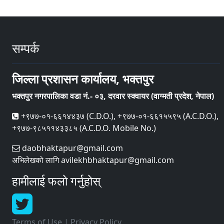
सम्पर्क
जिल्ला प्रशासन कार्यालय, भक्तपुर
भक्तपुर नगरपालिका वडा नं.- ०३, दरवार स्क्वायर (वाग्मती प्रदेश, नेपाल)
+९७७-०१-६६१४४३७ (C.D.O.), +९७७-०१-६६१५५९५ (A.C.D.O.),
+९७७-९८५११४३३८५ (A.C.D.O. Mobile No.)
daobhaktapur@gmail.com
अभिलेखको लागि avilekhbhaktapur@gmail.com
हामीलाई फलो गर्नुहोस्
Terms of Use
|
Privacy Policy