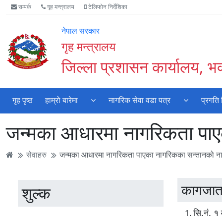
Accessibility
मुख्य
मुख्य
वेबसाइट
सम्पर्क
गृह मन्त्रालय
टेलिफोन निर्देशिका
Mode
सामाग्री
नेभिगेसन
खोजमा
सुरु
पढ्नुहाेस्
पढ्नुहाेस्
जानुहोस्
नेपाल सरकार
गर्नुहोस्
गृह मन्त्रालय
जिल्ला प्रशासन कार्यालय, भक
गृह पृष्ठ
हाम्रो बारेमा
नागरिक सेवा वडा पत्र
प्रगति
जन्मका आधारमा नागरिकता पा
सेवाहरु
जन्मका आधारमा नागरिकता पाएका नागरिकका सन्तानको न
कागजात
शुल्क
सि.नं. १ 