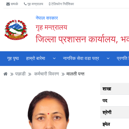
Accessibility
मुख्य
मुख्य
वेबसाइट
सम्पर्क
गृह मन्त्रालय
टेलिफोन निर्देशिका
Mode
सामाग्री
नेभिगेसन
खोजमा
सुरु
पढ्नुहाेस्
पढ्नुहाेस्
जानुहोस्
नेपाल सरकार
गर्नुहोस्
गृह मन्त्रालय
जिल्ला प्रशासन कार्यालय, भक
गृह पृष्ठ
हाम्रो बारेमा
नागरिक सेवा वडा पत्र
प्रगति
पछाडी
कर्मचारी विवरण
मालती पन्त
शाखा
पद
श्रेणी
इमेल