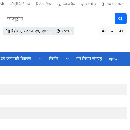
ish
एसिएबिलिटी मोड
स्क्रिन रिडर
न्यून व्यान्डविथ
डार्क मोड
उच्च कन्ट्रास्ट
वेबसाइटमा
सामग्री
खोज्नुहोस
बिहीबार, श्रावण २१, २०८३
२०:१३
A-
A
A+
घर जग्गाको विवरण
निर्णय
ऐन नियम संग्रह
थप