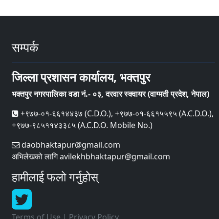
सम्पर्क
जिल्ला प्रशासन कार्यालय, भक्तपुर
भक्तपुर नगरपालिका वडा नं.- ०३, दरवार स्क्वायर (वाग्मती प्रदेश, नेपाल)
+९७७-०१-६६१४४३७ (C.D.O.), +९७७-०१-६६१५५९५ (A.C.D.O.),
+९७७-९८५११४३३८५ (A.C.D.O. Mobile No.)
daobhaktapur@gmail.com
अभिलेखको लागि avilekhbhaktapur@gmail.com
हामीलाई फलो गर्नुहोस्
Terms of Use
|
Privacy Policy