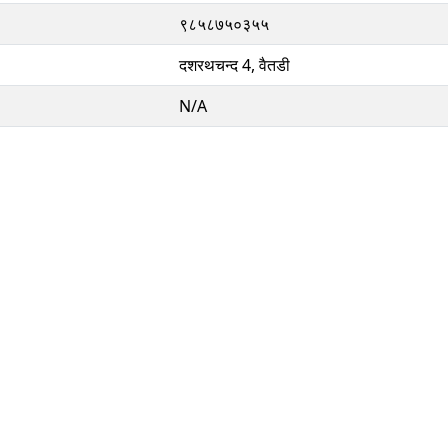
९८५८७५०३५५
दशरथचन्द 4, वैतडी
N/A