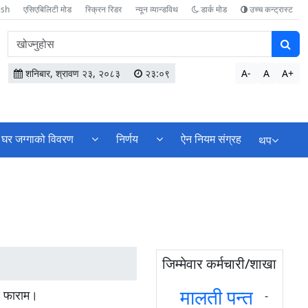
ish
एसिएबिलिटी मोड
स्क्रिन रिडर
न्यून व्यान्डविथ
डार्क मोड
उच्च कन्ट्रास्ट
वेबसाइटमा
सामग्री
खोज्नुहोस
शनिबार, श्रावण २३, २०८३
२३:०९
A-
A
A+
घर जग्गाको विवरण
निर्णय
ऐन नियम संग्रह
थप
जिम्मेवार कर्मचारी/शाखा
मालती पन्त
१ फाराम।
-