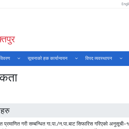
Engl
्तपुर
 विवरण
सूचनाको हक कार्यान्वयन
विपद व्यवस्थापन
िकता
हरु
त प्रमाणित गरी सम्बन्धित गा.पा./न.पा.बाट सिफारिस गरिएको अनुसूची–