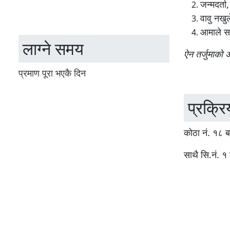
जन्मदर्ता
वावु नखु
आमाले सन
लाग्ने समय
ऐन तर्जुमाको 
प्रमाण पूरा भएकै दिन
प्रक्रि
कोठा नं. १८ बा
साथै सि.नं.