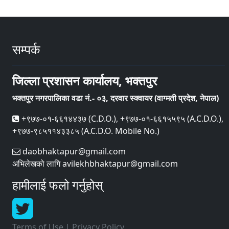
सम्पर्क
जिल्ला प्रशासन कार्यालय, भक्तपुर
भक्तपुर नगरपालिका वडा नं.- ०३, दरवार स्क्वायर (वाग्मती प्रदेश, नेपाल)
+९७७-०१-६६१४४३७ (C.D.O.), +९७७-०१-६६१५५९५ (A.C.D.O.),
+९७७-९८५११४३३८५ (A.C.D.O. Mobile No.)
daobhaktapur@gmail.com
अभिलेखको लागि avilekhbhaktapur@gmail.com
हामीलाई फलो गर्नुहोस्
Terms of Use
|
Privacy Policy