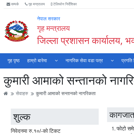
Accessibility
मुख्य
मुख्य
वेबसाइट
सम्पर्क
गृह मन्त्रालय
टेलिफोन निर्देशिका
Mode
सामाग्री
नेभिगेसन
खोजमा
सुरु
पढ्नुहाेस्
पढ्नुहाेस्
जानुहोस्
नेपाल सरकार
गर्नुहोस्
गृह मन्त्रालय
जिल्ला प्रशासन कार्यालय, भक
गृह पृष्ठ
हाम्रो बारेमा
नागरिक सेवा वडा पत्र
प्रगति
कुमारी आमाको सन्तानको नागर
सेवाहरु
कुमारी आमाको सन्तानको नागरिकता
कागजात
शुल्क
फोटो समे
निवेदनमा रु.१०/-को टिकट