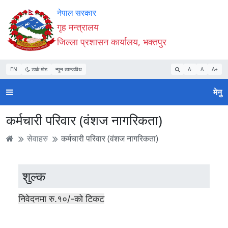
Accessibility
मुख्य
मुख्य
वेबसाइट
नेपाल सरकार
Mode
सामाग्री
नेभिगेसन
खोजमा
गृह मन्त्रालय
सुरु
पढ्नुहाेस्
पढ्नुहाेस्
जानुहोस्
जिल्ला प्रशासन कार्यालय, भक्तपुर
गर्नुहोस्
EN
डार्क मोड
न्यून व्यान्डविथ
A-
A
A+
मेनु
कर्मचारी परिवार (वंशज नागरिकता)
सेवाहरु
कर्मचारी परिवार (वंशज नागरिकता)
शुल्क
निवेदनमा रु.१०/-को टिकट