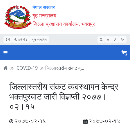
Accessibility
मुख्य
मुख्य
वेबसाइट
नेपाल सरकार
Mode
सामाग्री
नेभिगेसन
खोजमा
गृह मन्त्रालय
सुरु
पढ्नुहाेस्
पढ्नुहाेस्
जानुहोस्
जिल्ला प्रशासन कार्यालय, भक्तपुर
गर्नुहोस्
EN
डार्क मोड
न्यून व्यान्डविथ
A-
A
A+
मेनु
COVID-19
जिल्लास्तरीय संकट व्...
जिल्लास्तरीय संकट व्यवस्थापन केन्द्र
भक्तपुरबाट जारी विज्ञप्ती २०७७।
०२।१५
2077-02-15
2077-02-15