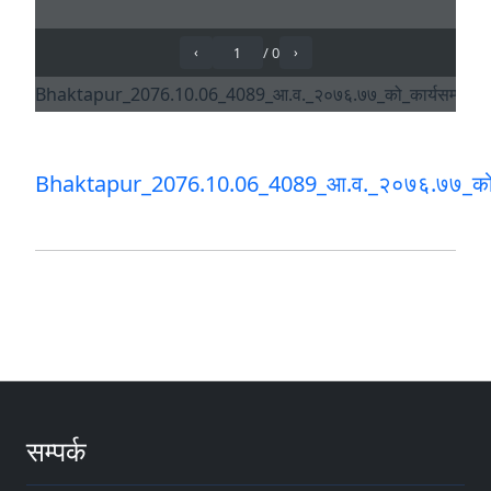
Bhaktapur_2076.10.06_4089_आ.व._२०७६.७७_को_कार्
सम्पर्क