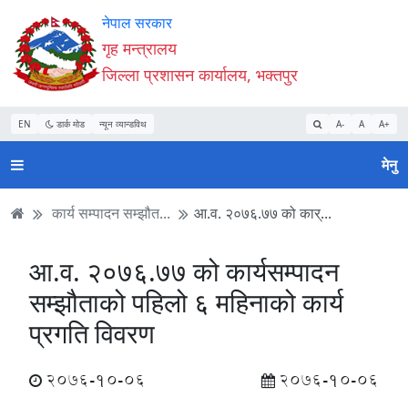
Accessibility
मुख्य
मुख्य
वेबसाइट
नेपाल सरकार
Mode
सामाग्री
नेभिगेसन
खोजमा
गृह मन्त्रालय
सुरु
पढ्नुहाेस्
पढ्नुहाेस्
जानुहोस्
जिल्ला प्रशासन कार्यालय, भक्तपुर
गर्नुहोस्
EN
डार्क मोड
न्यून व्यान्डविथ
A-
A
A+
मेनु
कार्य सम्पादन सम्झौत...
आ.व. २०७६.७७ को कार्...
आ.व. २०७६.७७ को कार्यसम्पादन
सम्झौताको पहिलो ६ महिनाको कार्य
प्रगति विवरण
2076-10-06
2076-10-06