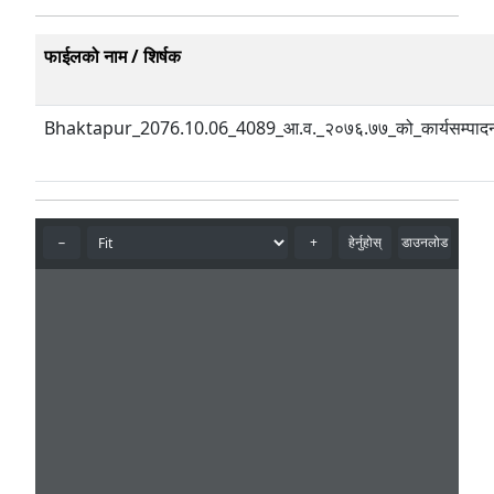
फाईलको नाम / शिर्षक
Bhaktapur_2076.10.06_4089_आ.व._२०७६.७७_को_कार्यसम्पादन_स