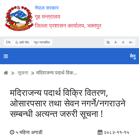
Accessibility
मुख्य
मुख्य
वेबसाइट
नेपाल सरकार
Mode
सामाग्री
नेभिगेसन
खोजमा
गृह मन्त्रालय
सुरु
पढ्नुहाेस्
पढ्नुहाेस्
जानुहोस्
जिल्ला प्रशासन कार्यालय, भक्तपुर
गर्नुहोस्
EN
डार्क मोड
न्यून व्यान्डविथ
A-
A
A+
मेनु
सूचना
मदिराजन्य पदार्थ विक...
मदिराजन्य पदार्थ विक्रि वितरण,
ओसारपसार तथा सेवन नगर्ने/नगराउने
सम्बन्धी अत्यन्त जरुरी सूचना !
५ महिना अगाडी
२०८२-११-१५