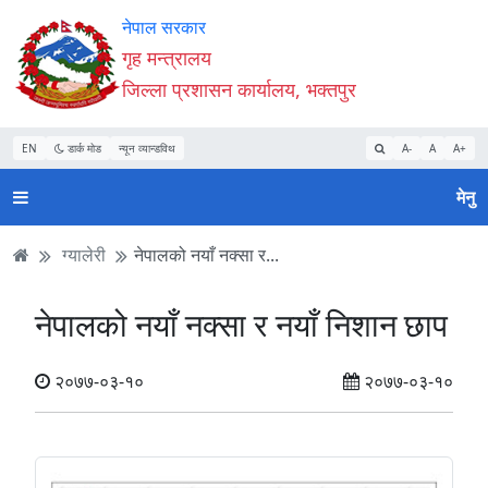
Accessibility
मुख्य
मुख्य
वेबसाइट
नेपाल सरकार
Mode
सामाग्री
नेभिगेसन
खोजमा
गृह मन्त्रालय
सुरु
पढ्नुहाेस्
पढ्नुहाेस्
जानुहोस्
जिल्ला प्रशासन कार्यालय, भक्तपुर
गर्नुहोस्
EN
डार्क मोड
न्यून व्यान्डविथ
A-
A
A+
मेनु
ग्यालेरी
नेपालको नयाँ नक्सा र...
नेपालको नयाँ नक्सा र नयाँ निशान छाप
२०७७-०३-१०
२०७७-०३-१०