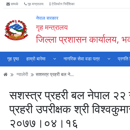
Accessibility
मुख्य
मुख्य
वेबसाइट
सम्पर्क
गृह मन्त्रालय
टेलिफोन निर्देशिका
Mode
सामाग्री
नेभिगेसन
खोजमा
सुरु
पढ्नुहाेस्
पढ्नुहाेस्
जानुहोस्
नेपाल सरकार
गर्नुहोस्
गृह मन्त्रालय
जिल्ला प्रशासन कार्यालय, भक
गृह पृष्ठ
हाम्रो बारेमा
नागरिक सेवा वडा पत्र
प्रगति
ग्यालेरी
सशस्त्र प्रहरी बल ने...
सशस्त्र प्रहरी बल नेपाल २२
प्रहरी उपरीक्षक श्री विश्वकुम
२०७७।०४।१६