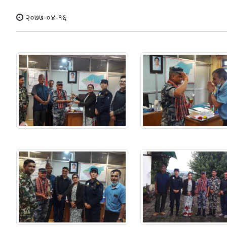
२०७७-०४-१६