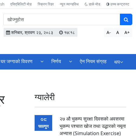
ish
एसिएबिलिटी मोड
स्क्रिन रिडर
न्यून व्यान्डविथ
डार्क मोड
उच्च कन्ट्रास्ट
वेबसाइटमा
सामग्री
खोज्नुहोस
शनिबार, श्रावण २३, २०८३
१७:१८
A-
A
A+
घर जग्गाको विवरण
निर्णय
ऐन नियम संग्रह
थप
र
ग्यालेरी
२७ औ भुकम्प सुरक्षा दिवसको अवसरमा
08
भुकम्प पश्चात खोज तथा उद्धारको नमूना
फाल्गुन
अभ्यास (Simulation Exercise)