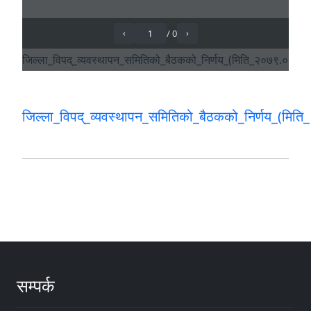
जिल्ला_विपद्_व्यवस्थापन_समितिको_बैठकको_निर्णय_(मि
सम्पर्क