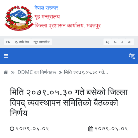
Accessibility
मुख्य
मुख्य
वेबसाइट
नेपाल सरकार
Mode
सामाग्री
नेभिगेसन
खोजमा
गृह मन्त्रालय
सुरु
पढ्नुहाेस्
पढ्नुहाेस्
जानुहोस्
जिल्ला प्रशासन कार्यालय, भक्तपुर
गर्नुहोस्
EN
डार्क मोड
न्यून व्यान्डविथ
A-
A
A+
मेनु
DDMC का निर्णयहरू
मिति २०७९.०५.३० गते...
मिति २०७९.०५.३० गते बसेको जिल्ला
विपद् व्यवस्थापन समितिको बैठकको
निर्णय
2079-06-02
2079-06-02