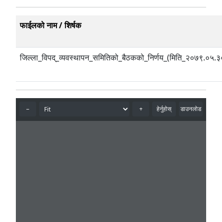
फाईलको नाम / शिर्षक
जिल्ला_विपद्_व्यवस्थापन_समितिको_बैठकको_निर्णय_(मिति_२०७९.०५.