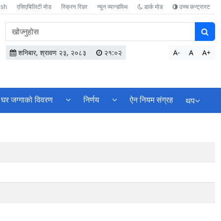
ish
एसिएबिलिटी मोड
स्क्रिन रिडर
न्यून व्यान्डविथ
डार्क मोड
उच्च कन्ट्रास्ट
वेबसाइटमा
सामग्री
खोज्नुहोस
शनिबार, श्रावण २३, २०८३
२१:०२
A-
A
A+
घर जग्गाको विवरण
निर्णय
ऐन नियम संग्रह
थप