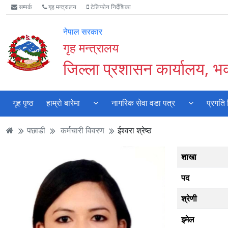
Accessibility
मुख्य
मुख्य
वेबसाइट
सम्पर्क
गृह मन्त्रालय
टेलिफोन निर्देशिका
Mode
सामाग्री
नेभिगेसन
खोजमा
सुरु
पढ्नुहाेस्
पढ्नुहाेस्
जानुहोस्
नेपाल सरकार
गर्नुहोस्
गृह मन्त्रालय
जिल्ला प्रशासन कार्यालय, भक
गृह पृष्ठ
हाम्रो बारेमा
नागरिक सेवा वडा पत्र
प्रगति
पछाडी
कर्मचारी विवरण
ईश्वरा श्रेष्ठ
शाखा
पद
श्रेणी
इमेल