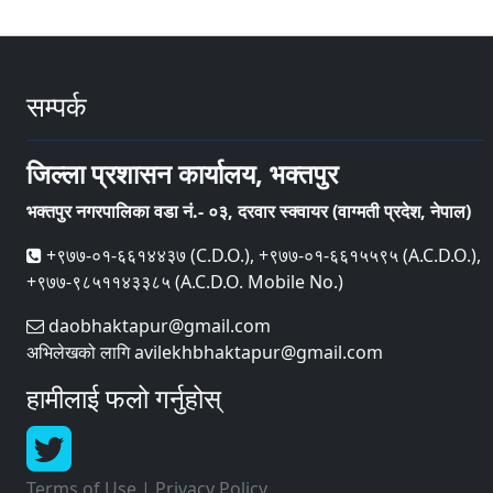
सम्पर्क
जिल्ला प्रशासन कार्यालय, भक्तपुर
भक्तपुर नगरपालिका वडा नं.- ०३, दरवार स्क्वायर (वाग्मती प्रदेश, नेपाल)
+९७७-०१-६६१४४३७ (C.D.O.), +९७७-०१-६६१५५९५ (A.C.D.O.),
+९७७-९८५११४३३८५ (A.C.D.O. Mobile No.)
daobhaktapur@gmail.com
अभिलेखको लागि avilekhbhaktapur@gmail.com
हामीलाई फलो गर्नुहोस्
Terms of Use
|
Privacy Policy