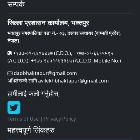
सम्पर्क
जिल्ला प्रशासन कार्यालय, भक्तपुर
भक्तपुर नगरपालिका वडा नं.- ०३, दरवार स्क्वायर (वाग्मती प्रदेश,
नेपाल)
+९७७-०१-६६१४४३७ (C.D.O.), +९७७-०१-६६१५५९५
(A.C.D.O.), +९७७-९८५११४३३८५ (A.C.D.O. Mobile No.)
daobhaktapur@gmail.com
अभिलेखको लागि avilekhbhaktapur@gmail.com
हामीलाई फलो गर्नुहोस्
Terms of Use
|
Privacy Policy
महत्त्वपूर्ण लिंकहरु