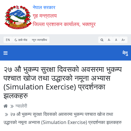
Accessibility
मुख्य
मुख्य
वेबसाइट
नेपाल सरकार
Mode
सामाग्री
नेभिगेसन
खोजमा
गृह मन्त्रालय
सुरु
पढ्नुहाेस्
पढ्नुहाेस्
जानुहोस्
जिल्ला प्रशासन कार्यालय, भक्तपुर
गर्नुहोस्
EN
डार्क मोड
न्यून व्यान्डविथ
A-
A
A+
मेनु
२७ औ भुकम्प सुरक्षा दिवसको अवसरमा भुकम्प
पश्चात खोज तथा उद्धारको नमूना अभ्यास
(Simulation Exercise) प्रदर्शनका
झलकहरु
ग्यालेरी
२७ औ भुकम्प सुरक्षा दिवसको अवसरमा भुकम्प पश्चात खोज तथा
उद्धारको नमूना अभ्यास (Simulation Exercise) प्रदर्शनका झलकहरु