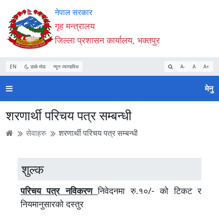
Accessibility
मुख्य
मुख्य
वेबसाइट
नेपाल सरकार
Mode
सामाग्री
नेभिगेसन
खोजमा
गृह मन्त्रालय
सुरु
पढ्नुहाेस्
पढ्नुहाेस्
जानुहोस्
जिल्ला प्रशासन कार्यालय, भक्तपुर
गर्नुहोस्
EN
डार्क मोड
न्यून व्यान्डविथ
A-
A
A+
मेनु
शरणार्थी परिचय पत्र सम्बन्धी
सेवाहरु
शरणार्थी परिचय पत्र सम्बन्धी
शुल्क
परिचय पत्र नविकरण
निवेदनमा रु.१०/- को टिकट र
नियमानुसारको दस्तुर