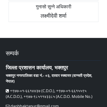
गुनासो सुन्ने अधिकारी
लक्ष्मीदेवी शर्मा
सम्पर्क
जिल्ला प्रशासन कार्यालय, भक्तपुर
भक्तपुर नगरपालिका वडा नं.- ०३, दरवार स्क्वायर (वाग्मती प्रदेश,
नेपाल)
+९७७-०१-६६१४४३७ (C.D.O.), +९७७-०१-६६१५५९५
(A.C.D.O.), +९७७-९८५११४३३८५ (A.C.D.O. Mobile No.)
daobhaktapur@gmail.com