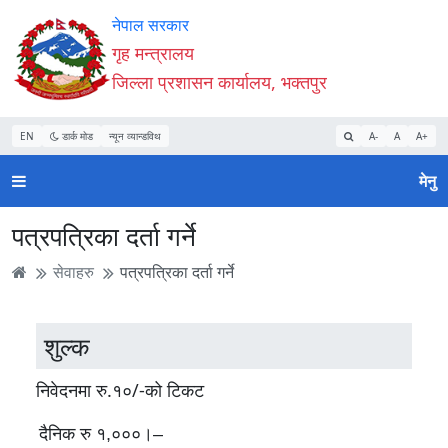
Accessibility
मुख्य
मुख्य
वेबसाइट
नेपाल सरकार
Mode
सामाग्री
नेभिगेसन
खोजमा
गृह मन्त्रालय
सुरु
पढ्नुहाेस्
पढ्नुहाेस्
जानुहोस्
जिल्ला प्रशासन कार्यालय, भक्तपुर
गर्नुहोस्
EN
डार्क मोड
न्यून व्यान्डविथ
A-
A
A+
मेनु
पत्रपत्रिका दर्ता गर्ने
सेवाहरु
पत्रपत्रिका दर्ता गर्ने
शुल्क
निवेदनमा रु.१०/-को टिकट
दैनिक रु १
,०००।–