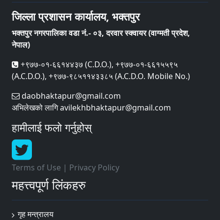
जिल्ला प्रशासन कार्यालय, भक्तपुर
भक्तपुर नगरपालिका वडा नं.- ०३, दरवार स्क्वायर (वाग्मती प्रदेश,
नेपाल)
+९७७-०१-६६१४४३७ (C.D.O.), +९७७-०१-६६१५५९५
(A.C.D.O.), +९७७-९८५११४३३८५ (A.C.D.O. Mobile No.)
daobhaktapur@gmail.com
अभिलेखको लागि avilekhbhaktapur@gmail.com
हामीलाई फलो गर्नुहोस्
Terms of Use
|
Privacy Policy
महत्त्वपूर्ण लिंकहरु
गृह मन्त्रालय