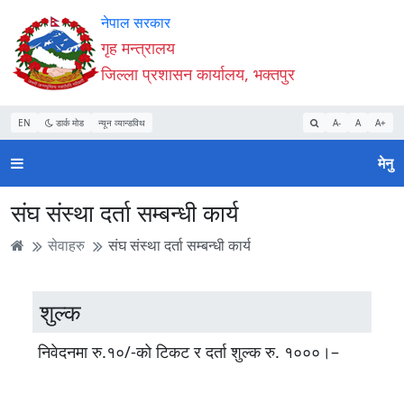
Accessibility
मुख्य
मुख्य
वेबसाइट
नेपाल सरकार
Mode
सामाग्री
नेभिगेसन
खोजमा
गृह मन्त्रालय
सुरु
पढ्नुहाेस्
पढ्नुहाेस्
जानुहोस्
जिल्ला प्रशासन कार्यालय, भक्तपुर
गर्नुहोस्
EN
डार्क मोड
न्यून व्यान्डविथ
A-
A
A+
मेनु
संघ संस्था दर्ता सम्बन्धी कार्य
सेवाहरु
संघ संस्था दर्ता सम्बन्धी कार्य
शुल्क
निवेदनमा रु.१०/-को टिकट र दर्ता शुल्क रु. १०००।–