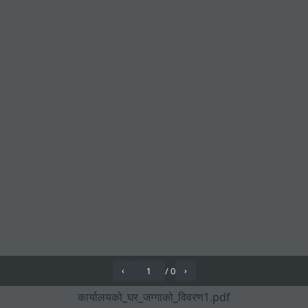
/
0
‹
›
कार्यालयको_घर_जग्गाको_विवरण1.pdf